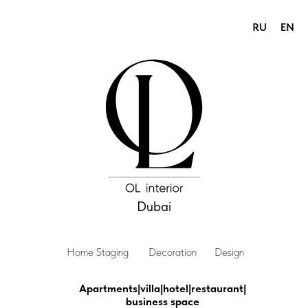
RU
EN
Dubai
Home Staging
Dеcoration
Design
Apartmentsㅤ|ㅤvillaㅤ|ㅤhotelㅤ|ㅤrestaurantㅤ|ㅤ
business spaceㅤ